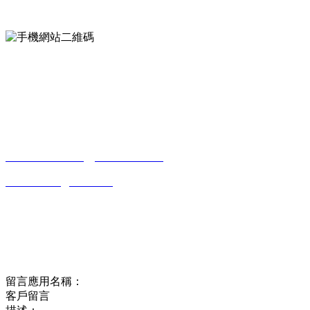
手機網站二維碼
Contact us
聯係方式
南通香蕉视频污污下载貿易有限公司
0513-86150020
13656282202
（吳先生）
wulim1985@126.com
江蘇省南通市平潮鎮振興路2號-44
Online message
在線留言
留言應用名稱：
客戶留言