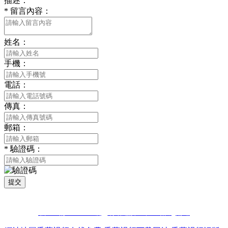
描述：
*
留言內容：
姓名：
手機：
電話：
傳真：
郵箱：
*
驗證碼：
提交
版權所有 © 2021 南通香蕉视频污污下载貿易有限公司 All Rights
Reserved
蘇ICP備51178396號
網站建設：中企動力
南通