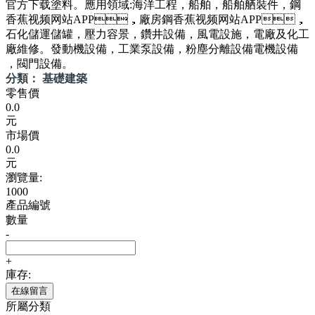
官方下载塗料。應用領域:海洋工程，船舶，船舶舾裝件，鋼
香蕉视频网站APP，廠房鋼香蕉视频网站APP，
石化儲運儲罐，壓力容景，鑽井設備，風電設施，電廠及化工
廠維修。發動機設備，工業泵設備，粉塵分離設備電機設備
，閥門設備。
分類： 基礎建築
零售價
0.0
元
市場價
0.0
元
瀏覽量:
1000
產品編號
數量
-
+
庫存:
在線留言
所屬分類