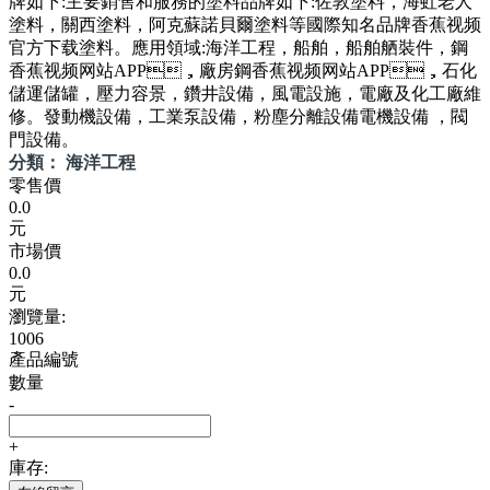
牌如下:主要銷售和服務的塗料品牌如下:佐敦塗料，海虹老人
塗料，關西塗料，阿克蘇諾貝爾塗料等國際知名品牌香蕉视频
官方下载塗料。應用領域:海洋工程，船舶，船舶舾裝件，鋼
香蕉视频网站APP，廠房鋼香蕉视频网站APP，石化
儲運儲罐，壓力容景，鑽井設備，風電設施，電廠及化工廠維
修。發動機設備，工業泵設備，粉塵分離設備電機設備 ，閥
門設備。
分類： 海洋工程
零售價
0.0
元
市場價
0.0
元
瀏覽量:
1006
產品編號
數量
-
+
庫存: