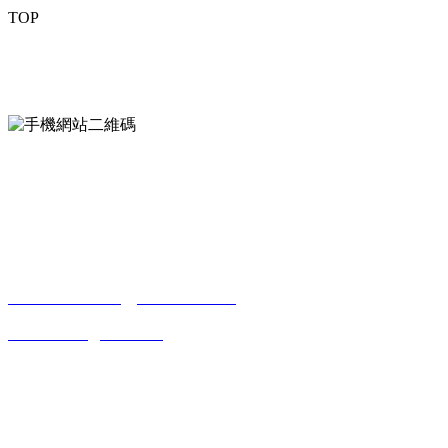
TOP
mobiles website QR code
手機網站二維碼
Contact us
聯係方式
南通香蕉视频污污下载貿易有限公司
0513-86150020
13656282202
（吳先生）
wulim1985@126.com
江蘇省南通市平潮鎮振興路2號-44
Online message
在線留言