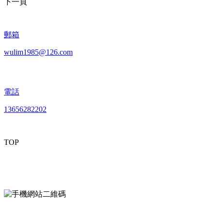
下一頁
郵箱
wulim1985@126.com
電話
13656282202
TOP
mobiles website QR code
手機網站二維碼
Contact us