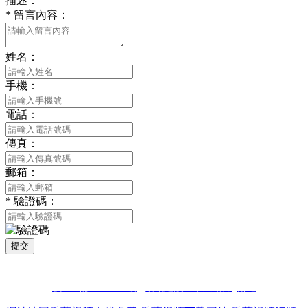
描述：
*
留言內容：
姓名：
手機：
電話：
傳真：
郵箱：
*
驗證碼：
提交
版權所有 © 2021 南通香蕉视频污污下载貿易有限公司 All Rights
Reserved
蘇ICP備51178396號
網站建設：中企動力
南通