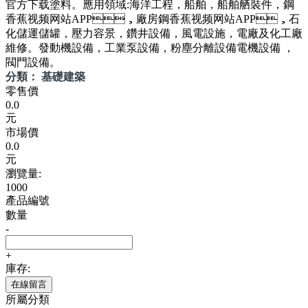
官方下载塗料。應用領域:海洋工程，船舶，船舶舾裝件，鋼
香蕉视频网站APP，廠房鋼香蕉视频网站APP，石
化儲運儲罐，壓力容景，鑽井設備，風電設施，電廠及化工廠
維修。發動機設備，工業泵設備，粉塵分離設備電機設備 ，
閥門設備。
分類： 基礎建築
零售價
0.0
元
市場價
0.0
元
瀏覽量:
1000
產品編號
數量
-
+
庫存:
在線留言
所屬分類