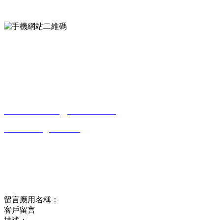
手機網站二維碼
Contact us
聯係方式
南通香蕉视频污污下载貿易有限公司
0513-86150020
13656282202
（吳先生）
wulim1985@126.com
江蘇省南通市平潮鎮振興路2號-44
Online message
在線留言
留言應用名稱：
客戶留言