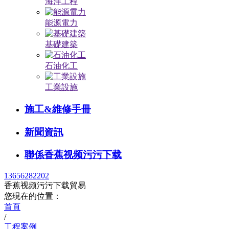
海洋工程
能源電力
基礎建築
石油化工
工業設施
施工&維修手冊
新聞資訊
聯係香蕉视频污污下载
13656282202
香蕉视频污污下载貿易
您現在的位置：
首頁
/
工程案例