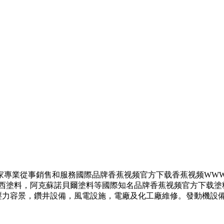
，是一家專業從事銷售和服務國際品牌香蕉视频官方下载香蕉视频WW
料，阿克蘇諾貝爾塗料等國際知名品牌香蕉视频官方下载塗料。
，鑽井設備，風電設施，電廠及化工廠維修。發動機設備