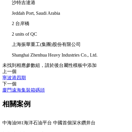
沙特吉達港
Jeddah Port, Saudi Arabia
2 台岸橋
2 units of QC
上海振華重工(集團)股份有限公司
Shanghai Zhenhua Heavy Industries Co., Ltd.
未找到相應參數組，請於後台屬性模板中添加
上一個
寧波港四期
下一個
廈門遠海集裝箱碼頭
相關案例
中海油981海洋石油平台 中國首個深水鑽井台