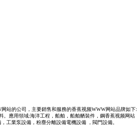
W网站的公司，主要銷售和服務的香蕉视频WWW网站品牌如下:
應用領域:海洋工程，船舶，船舶舾裝件，鋼香蕉视频网站
，工業泵設備，粉塵分離設備電機設備 ，閥門設備。