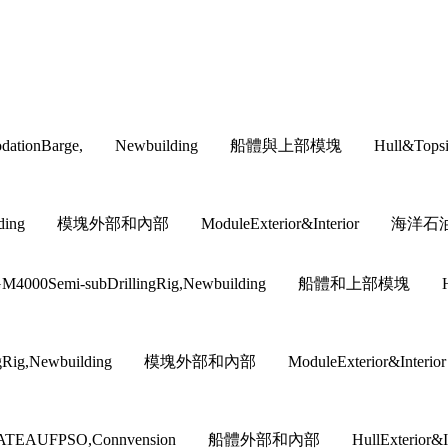
commodationBarge, Newbuilding 船體與上部模塊 H
building 模塊外部和內部 ModuleExterior&Interior 海洋石油工
GM4000Semi-subDrillingRig,Newbuilding 船體和
llingRig,Newbuilding 模塊外部和內部 ModuleExteri
EAUFPSO,Connvension 船體外部和內部 HullExter