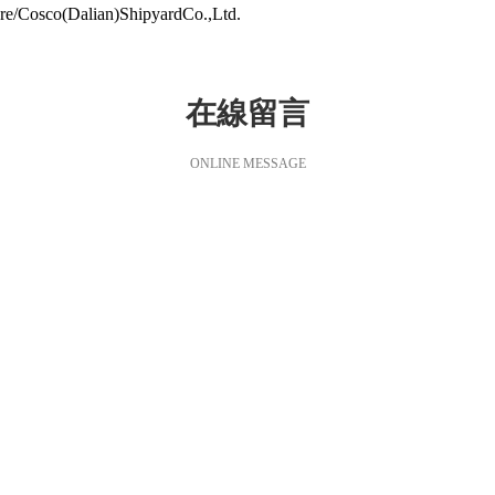
osco(Dalian)ShipyardCo.,Ltd.
在線留言
ONLINE MESSAGE