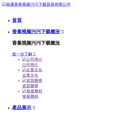
首頁
香蕉视频污污下载概況

香蕉视频污污下载概況
進一步了解

公司簡介
企業文化
資質榮譽
發展曆程
產品展示
