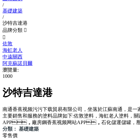
/
基礎建築
/
沙特吉達港
品牌分類


佐敦
海虹老人
中遠關西
阿克蘇諾貝爾
瀏覽量:
1000
沙特吉達港
南通香蕉视频污污下载貿易有限公司，坐落於江蘇南通
主要銷售和服務的塗料品牌如下:佐敦塗料，海虹老人塗料，關西塗
APP，廠房鋼香蕉视频网站APP，石化儲運儲罐，壓力容景
分類： 基礎建築
零售價