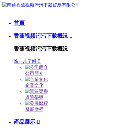
首頁
香蕉视频污污下载概況

香蕉视频污污下载概況
進一步了解

公司簡介
企業文化
資質榮譽
發展曆程
產品展示
