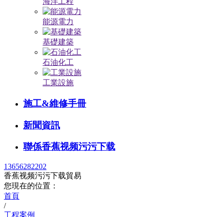
海洋工程
能源電力
基礎建築
石油化工
工業設施
施工&維修手冊
新聞資訊
聯係香蕉视频污污下载
13656282202
香蕉视频污污下载貿易
您現在的位置：
首頁
/
工程案例