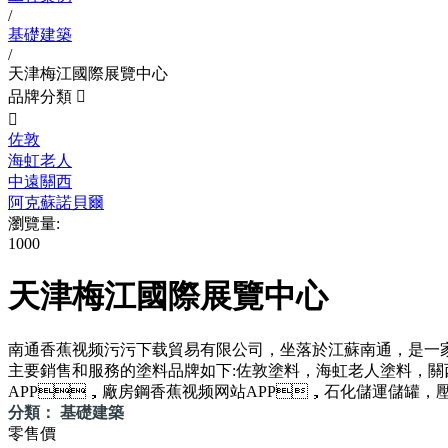
/
基礎建築
/
天津梅江國際展覽中心
品牌分類


佐敦
海虹老人
中遠關西
阿克蘇諾貝爾
瀏覽量:
1000
天津梅江國際展覽中心
南通香蕉视频污污下载貿易有限公司，坐落於江蘇南通
主要銷售和服務的塗料品牌如下:佐敦塗料，海虹老人塗料，關西塗料
APP，廠房鋼香蕉视频网站APP，石化儲運儲罐，壓力容景
分類： 基礎建築
零售價