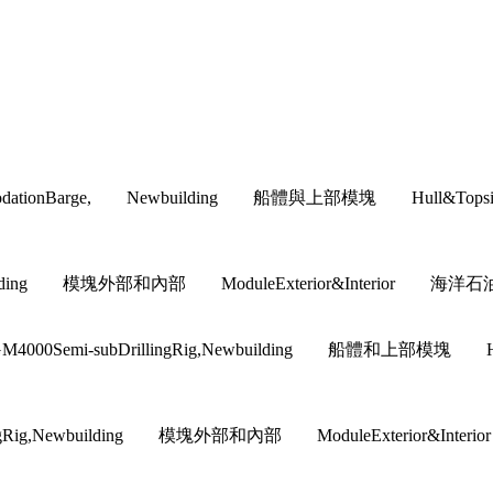
ccommodationBarge, Newbuilding 船體與上部模塊 H
building 模塊外部和內部 ModuleExterior&Interior 海洋石油工
M4000Semi-subDrillingRig,Newbuilding 船體和
lingRig,Newbuilding 模塊外部和內部 ModuleExteri