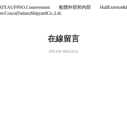
EAUFPSO,Connvension 船體外部和內部 HullExter
osco(Dalian)ShipyardCo.,Ltd.
在線留言
ONLINE MESSAGE