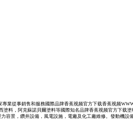
，是一家專業從事銷售和服務國際品牌香蕉视频官方下载香蕉视频WW
，阿克蘇諾貝爾塗料等國際知名品牌香蕉视频官方下载塗料。應用
，鑽井設備，風電設施，電廠及化工廠維修。發動機設備