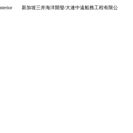
ior&Interior 新加坡三井海洋開發/大連中遠船務工程有限公