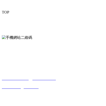
TOP
mobiles website QR code
手機網站二維碼
Contact us
聯係方式
南通香蕉视频污污下载貿易有限公司
0513-86150020
13656282202
（吳先生）
wulim1985@126.com
江蘇省南通市平潮鎮振興路2號-44
Online message