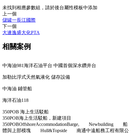
未找到相應參數組，請於後台屬性模板中添加
上一個
儲罐一長江國際
下一個
大連逸盛大化PTA
相關案例
中海油981海洋石油平台 中國首個深水鑽井台
加勒比浮式天然氣液化 儲存設備
中海油 鋪管船
海洋石油118
350POB 海上生活駁船
350POB海上生活駁船，新建項目
350POBOffshoreAccommodationBarge, Newbuilding 船
體與上部模塊 Hull&Topside 南通中遠船務工程有限公