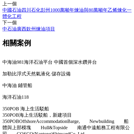
上一個
中國石油四川石化彭州1000萬噸年煉油與80萬噸年乙烯煉化一
體化工程
下一個
中石油廣西欽州煉油項目
相關案例
中海油981海洋石油平台 中國首個深水鑽井台
加勒比浮式天然氣液化 儲存設備
中海油 鋪管船
海洋石油118
350POB 海上生活駁船
350POB海上生活駁船，新建項目
350POBOffshoreAccommodationBarge, Newbuilding 船
體與上部模塊 Hull&Topside 南通中遠船務工程有限公
司 COSCO(Nantong)ShipyardCo.,Ltd.