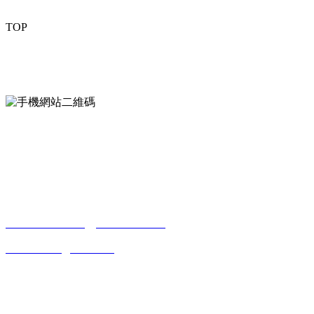
TOP
mobiles website QR code
手機網站二維碼
Contact us
聯係方式
南通香蕉视频污污下载貿易有限公司
0513-86150020
13656282202
（吳先生）
wulim1985@126.com
江蘇省南通市平潮鎮振興路2號-44
Online message