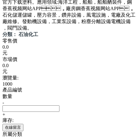
官方下载塗料。應用領域:海洋工程，船舶，船舶舾裝件，鋼
香蕉视频网站APP，廠房鋼香蕉视频网站APP，
石化儲運儲罐，壓力容景，鑽井設備，風電設施，電廠及化工
廠維修。發動機設備，工業泵設備，粉塵分離設備電機設備
，閥門設備。
分類： 石油化工
零售價
0.0
元
市場價
0.0
元
瀏覽量:
1000
產品編號
數量
-
+
庫存:
在線留言
所屬分類