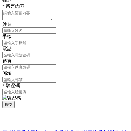
描述：
*
留言內容：
姓名：
手機：
電話：
傳真：
郵箱：
*
驗證碼：
提交
版權所有 © 2021 南通香蕉视频污污下载貿易有限公司 All Rights
Reserved
蘇ICP備51178396號
網站建設：中企動力
南通