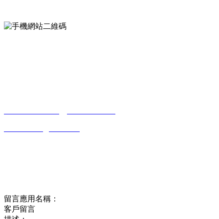
手機網站二維碼
Contact us
聯係方式
南通香蕉视频污污下载貿易有限公司
0513-86150020
13656282202
（吳先生）
wulim1985@126.com
江蘇省南通市平潮鎮振興路2號-44
Online message
在線留言
留言應用名稱：
客戶留言