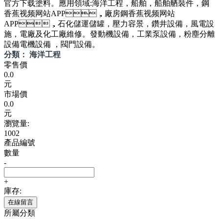
官方下载塗料。應用領域:海洋工程，船舶，船舶舾裝件，鋼
香蕉视频网站APP，廠房鋼香蕉视频网站
APP，石化儲運儲罐，壓力容景，鑽井設備，風電設
施，電廠及化工廠維修。發動機設備，工業泵設備，粉塵分離
設備電機設備 ，閥門設備。
分類： 海洋工程
零售價
0.0
元
市場價
0.0
元
瀏覽量:
1002
產品編號
數量
-
+
庫存:
在線留言
所屬分類