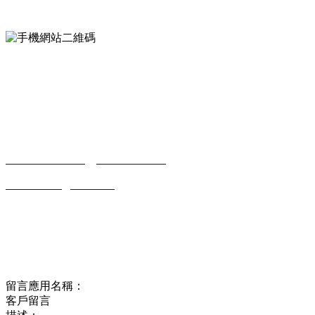
手機網站二維碼
Contact us
聯係方式
南通香蕉视频污污下载貿易有限公司
0513-86150020
13656282202
（吳先生）
wulim1985@126.com
江蘇省南通市平潮鎮振興路2號-44
Online message
在線留言
留言應用名稱：
客戶留言